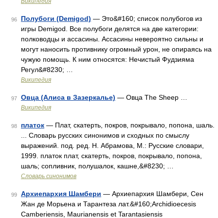
Википедия
Полубоги (Demigod)
— Это&#160; список полубогов из
96
игры Demigod. Все полубоги делятся на две категории:
полководцы и ассасины. Ассасины невероятно сильны и
могут наносить противнику огромный урон, не опираясь на
чужую помощь. К ним относятся: Нечистый Фудзияма
Регул&#8230; …
Википедия
Овца (Алиса в Зазеркалье)
— Овца The Sheep …
97
Википедия
платок
— Плат, скатерть, покров, покрывало, попона, шаль.
98
... Словарь русских синонимов и сходных по смыслу
выражений. под. ред. Н. Абрамова, М.: Русские словари,
1999. платок плат, скатерть, покров, покрывало, попона,
шаль; сопливник, полушалок, кашне,&#8230; …
Словарь синонимов
Архиепархия Шамбери
— Архиепархия Шамбери, Сен
99
Жан де Морьена и Тарантеза лат.&#160;Archidioecesis
Camberiensis, Maurianensis et Tarantasiensis