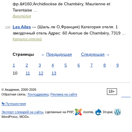
фр.&#160;Archidiocèse de Chambéry, Maurienne et
Tarentaise …
Википедия
Les Ailes
— (Шаль ле О,Франция) Категория отеля: 1
100
звездочный отель Адрес: 60 Avenue de Chambéry, 7319 …
Каталог отелей
Страницы
←
Предыдущая
Следующая
→
1
2
3
4
5
6
7
8
9
10
11
12
13
© Академик, 2000-2026
18+
Обратная связь:
Техподдержка
,
Реклама на сайте
👣 Путешествия
Экспорт словарей на сайты
, сделанные на PHP,
Joomla,
Drupal,
WordPress, MODx.