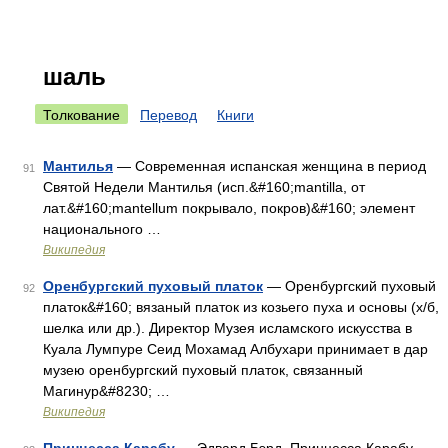
шаль
Толкование
Перевод
Книги
Мантилья
— Современная испанская женщина в период
91
Святой Недели Мантилья (исп.&#160;mantilla, от
лат.&#160;mantellum покрывало, покров)&#160; элемент
национального …
Википедия
Оренбургский пуховый платок
— Оренбургский пуховый
92
платок&#160; вязаный платок из козьего пуха и основы (х/б,
шелка или др.). Директор Музея исламского искусства в
Куала Лумпуре Сеид Мохамад Албухари принимает в дар
музею оренбургский пуховый платок, связанный
Магинур&#8230; …
Википедия