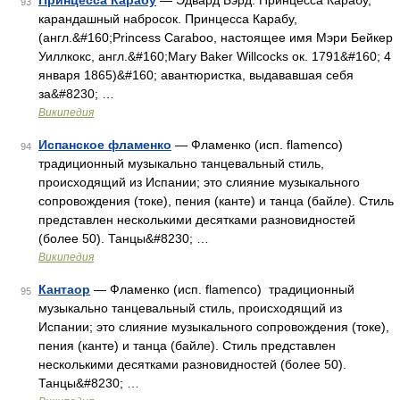
Принцесса Карабу
— Эдвард Бэрд. Принцесса Карабу,
93
карандашный набросок. Принцесса Карабу,
(англ.&#160;Princess Caraboo, настоящее имя Мэри Бейкер
Уиллкокс, англ.&#160;Mary Baker Willcocks ок. 1791&#160; 4
января 1865)&#160; авантюристка, выдававшая себя
за&#8230; …
Википедия
Испанское фламенко
— Фламенко (исп. flamenco)
94
традиционный музыкально танцевальный стиль,
происходящий из Испании; это слияние музыкального
сопровождения (токе), пения (канте) и танца (байле). Стиль
представлен несколькими десятками разновидностей
(более 50). Танцы&#8230; …
Википедия
Кантаор
— Фламенко (исп. flamenco) традиционный
95
музыкально танцевальный стиль, происходящий из
Испании; это слияние музыкального сопровождения (токе),
пения (канте) и танца (байле). Стиль представлен
несколькими десятками разновидностей (более 50).
Танцы&#8230; …